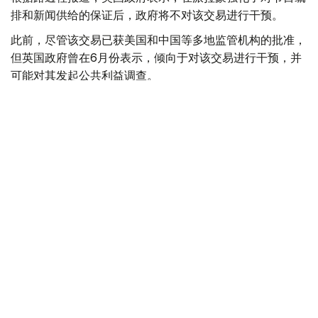
排和新闻供给的保证后，政府将不对该交易进行干预。
此前，尽管该交易已获美国和中国等多地监管机构的批准，
但英国政府曾在6月份表示，倾向于对该交易进行干预，并
可能对其发起公共利益调查。
政府指出，派拉蒙天舞首席执行官埃里森（David Ellison）
所提供的保证，已解决英国文化、媒体和体育大臣南迪
（Lisa Nandy）的担忧，这些保证将转化为具有法律约束
力的承诺。
政府指出，派拉蒙已同意，合并后集团在英国的有线电视和
点播服务将保留各自独立的编辑自主权。
政府补充称，派拉蒙旗下的英国“第五频道”（Channel 5）
新闻业务，在编辑权上将与CNN国际台（CNN
International）和哥伦比亚广播公司新闻台（CBS News）
保持独立。
派拉蒙对这一决定表示欢迎，称这为完成该交易的“重要里
程碑”。