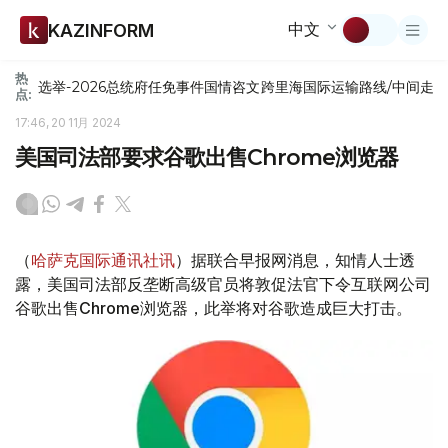
中文
KAZINFORM
热
选举-2026
总统府
任免
事件
国情咨文
跨里海国际运输路线/中间走
点:
17:46, 20 11月 2024
美国司法部要求谷歌出售Chrome浏览器
（
哈萨克国际通讯社讯
）据联合早报网消息，知情人士透
露，美国司法部反垄断高级官员将敦促法官下令互联网公司
谷歌出售Chrome浏览器，此举将对谷歌造成巨大打击。