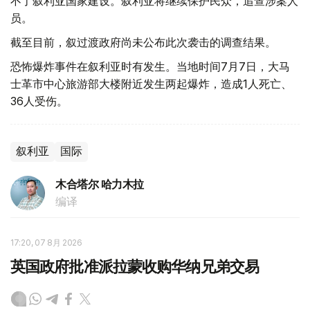
不了叙利亚国家建设。叙利亚将继续保护民众，追查涉案人
员。
截至目前，叙过渡政府尚未公布此次袭击的调查结果。
恐怖爆炸事件在叙利亚时有发生。当地时间7月7日，大马
士革市中心旅游部大楼附近发生两起爆炸，造成1人死亡、
36人受伤。
叙利亚
国际
木合塔尔 哈力木拉
编译
17:20, 07 8月 2026
英国政府批准派拉蒙收购华纳兄弟交易