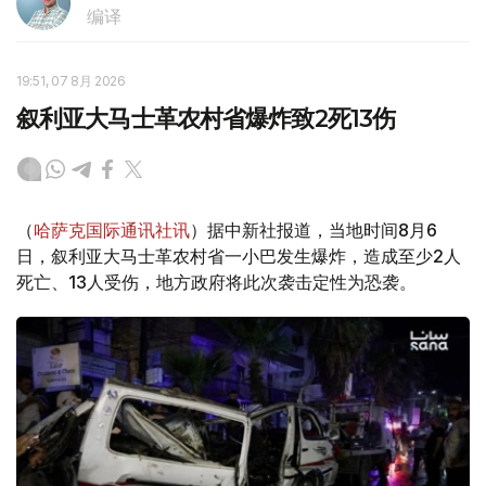
编译
19:51, 07 8月 2026
叙利亚大马士革农村省爆炸致2死13伤
（
哈萨克国际通讯社讯
）据中新社报道，当地时间8月6
日，叙利亚大马士革农村省一小巴发生爆炸，造成至少2人
死亡、13人受伤，地方政府将此次袭击定性为恐袭。