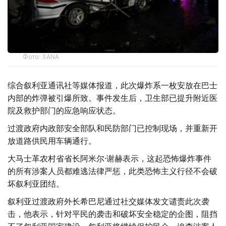
Фото: SANA
综合叙利亚通讯社等媒体报道，此次爆炸系一枚安放在巴士
内部的炸弹被引爆所致。事件发生后，卫生部已提升附近医
院及救护部门的应急响应状态。
过渡政府内政部安全部队和民防部门已控制现场，并重新开
放道路供民用车辆通行。
大马士革农村省省长阿米尔·谢赫表示，这起恐怖爆炸事件
的所有涉案人员都难逃法律严惩，此类恐怖主义行径不会破
坏叙利亚团结。
叙利亚过渡政府外长希巴尼通过社交媒体发文谴责此次袭
击，他表示，针对平民的袭击和破坏安全稳定的企图，阻挡