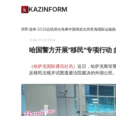
KAZINFORM
选举-2026
总统府
任免
事件
国情咨文
跨里海国际运输路
趋势:
13:46, 15 3月 2024
哈国警方开展"移民"专项行动
（
哈萨克国际通讯社讯
）近日，哈萨克斯坦警
反移民法规并试图逃避法院裁决的外国公民