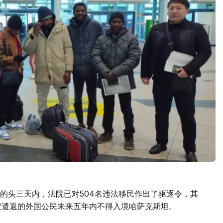
的头三天内，法院已对504名违法移民作出了驱逐令，其
被遣返的外国公民未来五年内不得入境哈萨克斯坦。