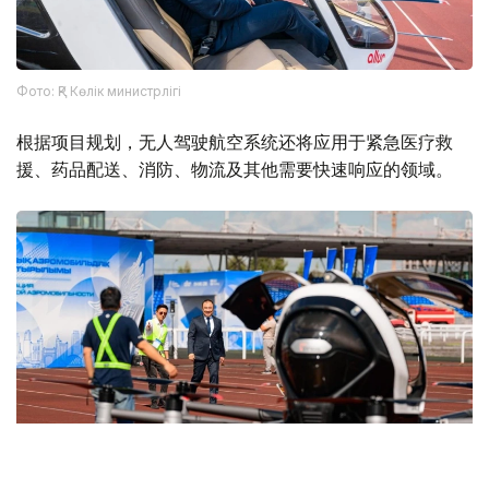
Фото: ҚР Көлік министрлігі
根据项目规划，无人驾驶航空系统还将应用于紧急医疗救
援、药品配送、消防、物流及其他需要快速响应的领域。
Фото: Министерство транспорта РК