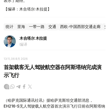
表示了期待。
【编译：木合塔尔·木拉提】
统计
里海
一带一路
交通
西欧-中国西部交通走廊
交
木合塔尔 木拉提
编译
13:11, 06 8月 2026
首架载客无人驾驶航空器在阿斯塔纳完成演
示飞行
（哈萨克国际通讯社讯）据哈萨克斯坦交通部消息，
EH216-S无人驾驶载人航空器首次演示飞行日前在阿斯塔纳