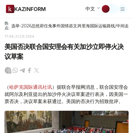
中文
KAZINFORM
热
选举-2026
总统府
任免
事件
国情咨文
跨里海国际运输路线/中间走
点:
17:49, 21 2月 2024
美国否决联合国安理会有关加沙立即停火决
议草案
（
哈萨克国际通讯社讯
）据联合早报网消息，联合国安理会
就阿尔及利亚提出的加沙停火决议草案进行表决，因美国一
票否决，决议草案未获通过。美国的否决行为招致批评。