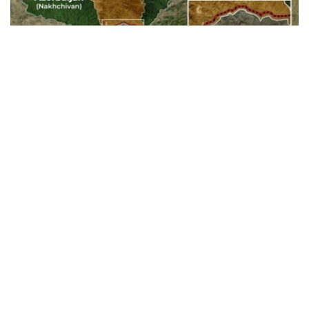
Фото: Baku.ws
亚美尼亚宪法法院称，此案将以书面形式审理。
亚美尼亚政府已将《亚美尼亚与美国在TRIPP项目框架下的
战略合作框架协议》提交宪法法院，以审查其合宪性。宪法
法院作出裁决后，该文件或将提交国民议会批准。
据悉，美国已为TRIPP项目的筹备阶段投资1.4亿美元。
美国
国际
亚美尼亚
木合塔尔 哈力木拉
编译