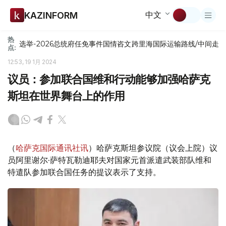
中文
KAZINFORM
热
选举-2026
总统府
任免
事件
国情咨文
跨里海国际运输路线/中间走
点:
12:53, 19 1月 2024
议员：参加联合国维和行动能够加强哈萨克
斯坦在世界舞台上的作用
（
哈萨克国际通讯社讯
）哈萨克斯坦参议院（议会上院）议
员阿里谢尔·萨特瓦勒迪耶夫对国家元首派遣武装部队维和
特遣队参加联合国任务的提议表示了支持。