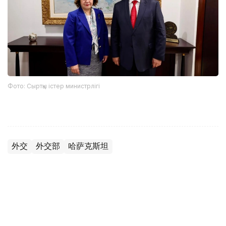
Фото: Сыртқы істер министрлігі
外交
外交部
哈萨克斯坦
木合塔尔 哈力木拉
编译
17:45, 07 8月 2026