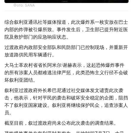
Фото: SANA
综合叙利亚通讯社等媒体报道，此次爆炸系一枚安放在巴士
内部的炸弹被引爆所致。事件发生后，卫生部已提升附近医
院及救护部门的应急响应状态。
过渡政府内政部安全部队和民防部门已控制现场，并重新开
放道路供民用车辆通行。
大马士革农村省省长阿米尔·谢赫表示，这起恐怖爆炸事件
的所有涉案人员都难逃法律严惩，此类恐怖主义行径不会破
坏叙利亚团结。
叙利亚过渡政府外长希巴尼通过社交媒体发文谴责此次袭
击，他表示，针对平民的袭击和破坏安全稳定的企图，阻挡
不了叙利亚国家建设。叙利亚将继续保护民众，追查涉案人
员。
截至目前，叙过渡政府尚未公布此次袭击的调查结果。