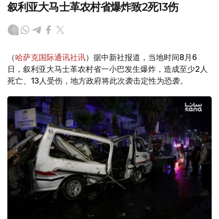
叙利亚大马士革农村省爆炸致2死13伤
（
哈萨克国际通讯社讯
）据中新社报道，当地时间8月6
日，叙利亚大马士革农村省一小巴发生爆炸，造成至少2人
死亡、13人受伤，地方政府将此次袭击定性为恐袭。