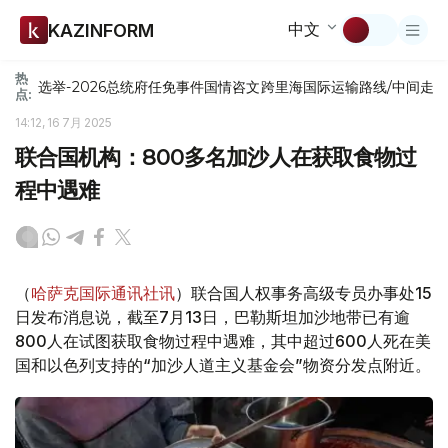
中文
KAZINFORM
热
选举-2026
总统府
任免
事件
国情咨文
跨里海国际运输路线/中间走
点:
14:12, 16 7月 2025
联合国机构：800多名加沙人在获取食物过
程中遇难
（
哈萨克国际通讯社讯
）联合国人权事务高级专员办事处15
日发布消息说，截至7月13日，巴勒斯坦加沙地带已有逾
800人在试图获取食物过程中遇难，其中超过600人死在美
国和以色列支持的“加沙人道主义基金会”物资分发点附近。