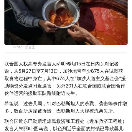
Фото: 联合国
联合国人权高专办发言人萨明·希坦15日在日内瓦对记者
说，从5月27日至7月13日，加沙地带至少875人在试图获
取食物过程中身亡，其中674人在“加沙人道主义基金会”援
助物资分发点附近遇害，另外201人在联合国或联合国合作
伙伴运营的援助车队路线附近丧生。
希坦说，过去几周，针对巴勒斯坦人的杀戮、袭击等事件增
多，数百所房屋被拆毁，巴勒斯坦人大规模流离失所。
联合国近东巴勒斯坦难民救济和工程处（近东救济工程处）
发言人朱丽叶·图马说，以色列近乎全面的封锁已导致婴儿