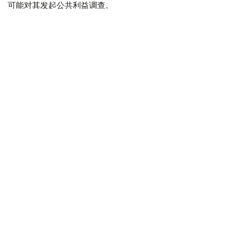
可能对其发起公共利益调查。
政府指出，派拉蒙天舞首席执行官埃里森（David Ellison）
所提供的保证，已解决英国文化、媒体和体育大臣南迪
（Lisa Nandy）的担忧，这些保证将转化为具有法律约束
力的承诺。
政府指出，派拉蒙已同意，合并后集团在英国的有线电视和
点播服务将保留各自独立的编辑自主权。
政府补充称，派拉蒙旗下的英国“第五频道”（Channel 5）
新闻业务，在编辑权上将与CNN国际台（CNN
International）和哥伦比亚广播公司新闻台（CBS News）
保持独立。
派拉蒙对这一决定表示欢迎，称这为完成该交易的“重要里
程碑”。
交易将无需在英国接受漫长审查
此外，英国竞争与市场管理局（CMA）也说，交易不会显