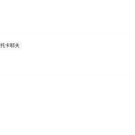
·托卡耶夫
真诚之言》正式出版