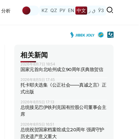
KZ
QZ
РУ
EN
中文
ق ز
ЎЗ
分析
相关新闻
2026年8月7日 18:54
国家元首向北哈州成立90周年庆典致贺信
2026年8月5日 17:45
托卡耶夫选集《公正社会——真诚之言》正
式出版
2026年8月5日 17:13
总统接见巴伊铁列克国有控股公司董事会主
席
2026年8月5日 16:51
总统祝贺国家档案馆成立20周年 强调守护
历史遗产意义重大