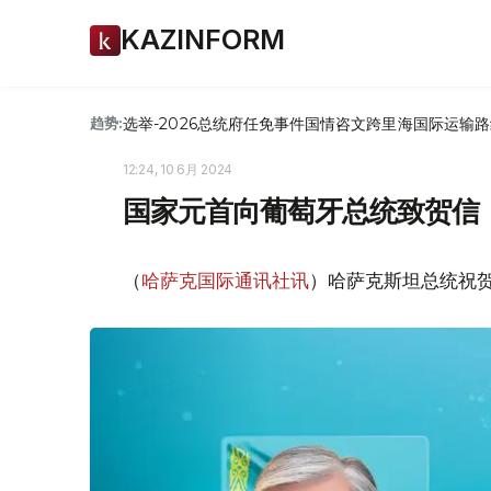
KAZINFORM
选举-2026
总统府
任免
事件
国情咨文
跨里海国际运输路
趋势:
12:24, 10 6月 2024
国家元首向葡萄牙总统致贺信
（
哈萨克国际通讯社讯
）哈萨克斯坦总统祝