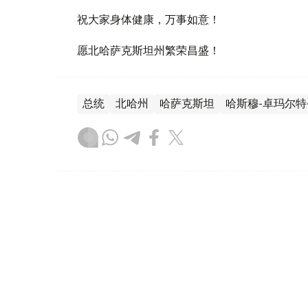
祝大家身体健康，万事如意！
愿北哈萨克斯坦州繁荣昌盛！
总统
北哈州
哈萨克斯坦
哈斯穆-卓玛尔特
木合塔尔 哈力木拉
编译
17:45, 05 8月 2026
托卡耶夫选集《公正社会——