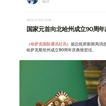
编译
18:54, 07 8月 2026
国家元首向北哈州成立90周年
（
哈萨克国际通讯社讯
）据总统府新闻局消息
哈萨克斯坦州成立90周年庆典致贺信。