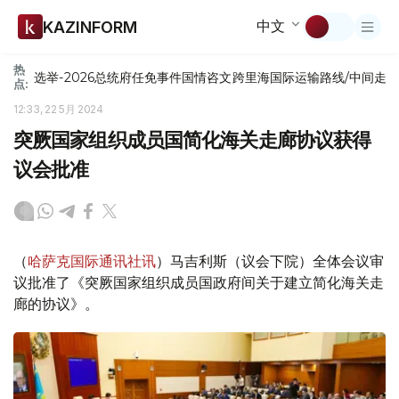
中文
KAZINFORM
热
选举-2026
总统府
任免
事件
国情咨文
跨里海国际运输路线/中间走
点:
12:33, 22 5月 2024
突厥国家组织成员国简化海关走廊协议获得
议会批准
（
哈萨克国际通讯社讯
）马吉利斯（议会下院）全体会议审
议批准了《突厥国家组织成员国政府间关于建立简化海关走
廊的协议》。