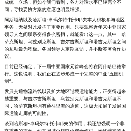
成统一立场，但如今我们看到，各方对话水平已经完全不
同，寻找妥协方案的意愿也明显增强。
阿斯塔纳以及哈斯穆-卓玛尔特·托卡耶夫本人积极参与地区
事务，无疑对此发挥了重要作用。只要观察近年来中亚国家
领导人之间联系变得多么密切，就能看出这一点。其中，哈
萨克斯坦、乌兹别克斯坦、吉尔吉斯斯坦和塔吉克斯坦之间
的互动最为积极。各国领导人定期互访，并不断签署合作协
议。
目前已经确定，下一届中亚国家元首峰会将在阿什哈巴德举
行。这也说明，我们正在逐步形成一个完整的中亚“五国机
制”。
发展交通物流路线以及扩大地区过境运输能力，正变得越来
越重要。与吉尔吉斯斯坦、乌兹别克斯坦和塔吉克斯坦不
同，哈萨克斯坦拥有通往里海的通道，这极大拓展了发展国
际运输走廊的可能性。
谈到哈斯穆-卓玛尔特·托卡耶夫的作用，我还想强调一个非
常重要的方面。他在同域外战略伙伴合作时，始终维护的不