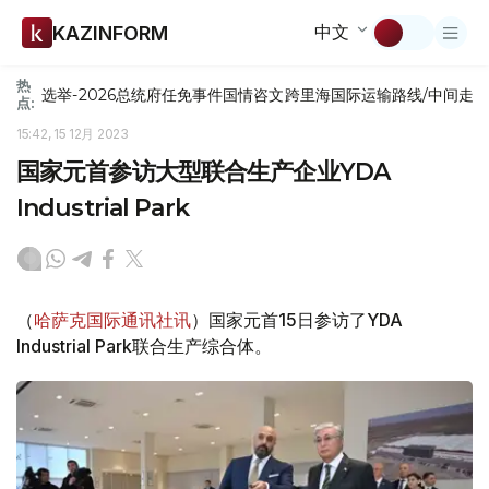
中文
KAZINFORM
热
选举-2026
总统府
任免
事件
国情咨文
跨里海国际运输路线/中间走
点:
15:42, 15 12月 2023
国家元首参访大型联合生产企业YDA
Industrial Park
（
哈萨克国际通讯社讯
）国家元首15日参访了YDA
Industrial Park联合生产综合体。