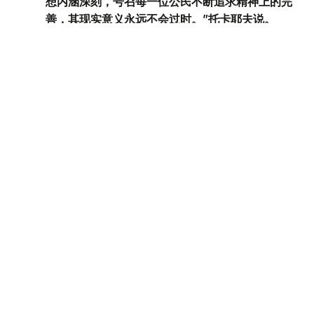
想内涵深刻，号召每一位公民不断追求精神上的完
善，其现实意义永远不会过时。”托卡耶夫说。
国家元首指出，今年的阿拜日恰逢哈萨克斯坦正在经历一系
列广泛而深刻的变革。
“哈萨克斯坦新宪法已经生效，对各级国家权力机构
进行全面现代化改造的进程已经启动。这无疑是一个
特殊时期，为我们明确了长期发展方向。不久后，我
国历史上将首次举行库鲁尔泰选举。单院制议会无疑
将为高质量、高效推进改革注入新的动力。”他说。
托卡耶夫表示，正在推进的各项变革，其根本意义在于将创
造价值的理念融入公民意识，为哈萨克斯坦实现更快发展开
辟道路。
“在塑造社会新伦理、巩固国家认同和弘扬人道主义
理想的过程中，我们始终从阿拜那里汲取精神力量。
伟大诗人以远见卓识让人们认识到，博学、勤劳和责
任感对于民族未来至关重要，并号召民众维护团结与
和谐。”国家元首说。