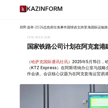
KAZINFORM
选举-2026
总统府
任免
事件
国情咨文
跨里海国际运输路
趋势:
13:19, 16 5月 2025
国家铁路公司计划在阿克套港
（
哈萨克国际通讯社讯
）2025年5月15
（KTZ Express）在阿斯塔纳办公室
作会谈。会议核心议题为在阿克套海运贸易