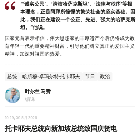
“‘诚实公民’、‘清洁哈萨克斯坦’、‘法律与秩序’等根
本理念，正是阿拜所憧憬的繁荣社会的坚实基础。因
此，我们正在建设一个公正、先进、强大的哈萨克斯
坦。”他说。
国家元首表示相信，伟大思想家的丰厚遗产今后仍将成为教
育年轻一代的重要精神财富，引导他们树立真正的爱国主义
精神，加深对祖国的热爱。
总统
哈斯穆-卓玛尔特·托卡耶夫
节日
政治
叶尔兰 马赞
编译
10:29, 09 8月 2026
托卡耶夫总统向新加坡总统致国庆贺电