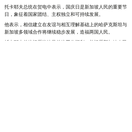
托卡耶夫总统在贺电中表示，国庆日是新加坡人民的重要节
日，象征着国家团结、主权独立和可持续发展。
他表示，相信建立在友谊与相互理解基础上的哈萨克斯坦与
新加坡多领域合作将继续稳步发展，造福两国人民。
托卡耶夫总统祝愿尚达曼总统工作顺利，并祝愿新加坡人民
幸福安康、国家繁荣昌盛。
总统
哈斯穆-卓玛尔特·托卡耶夫
政治
达娜 努尔巴克提
编译
17:36, 08 8月 2026
比利时国王菲利普致函感谢托卡耶夫总统