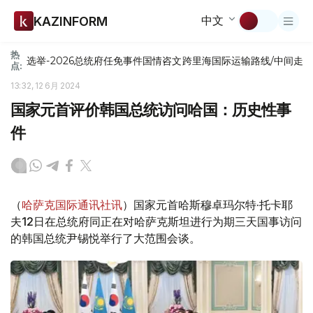
中文
KAZINFORM
热
选举-2026
总统府
任免
事件
国情咨文
跨里海国际运输路线/中间走
点:
13:32, 12 6月 2024
国家元首评价韩国总统访问哈国：历史性事
件
（
哈萨克国际通讯社讯
）国家元首哈斯穆卓玛尔特·托卡耶
夫12日在总统府同正在对哈萨克斯坦进行为期三天国事访问
的韩国总统尹锡悦举行了大范围会谈。