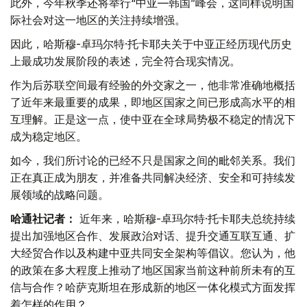
此外，今年秋季还将举行“中亚—韩国”峰会，这同样说明国
际社会对这一地区的关注持续增强。
因此，哈斯穆-卓玛尔特·托卡耶夫关于中亚正经历现代历史
上最成功发展阶段的表述，完全符合现实情况。
作为后苏联空间最有经验的外交家之一，他非常准确地概括
了近年来最重要的成果，即地区国家之间已形成高水平的相
互理解。正是这一点，使中亚在全球局势极不稳定的情况下
成为稳定地区。
如今，我们所讨论的已经不只是国家之间的毗邻关系。我们
正在真正成为朋友，并准备共同解决经济、安全和可持续发
展领域的战略问题。
哈通社记者：
近年来，哈斯穆-卓玛尔特·托卡耶夫总统持续
提出加强地区合作、发展政治对话、提升交通互联互通、扩
大经贸合作以及构建中亚共同安全架构等倡议。您认为，他
的政策在多大程度上推动了地区国家当前这种前所未有的互
信与合作？哈萨克斯坦在形成新的地区一体化模式方面发挥
着怎样的作用？