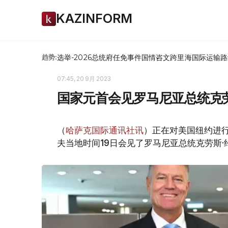
KAZINFORM
选举-2026
总统府
任免
事件
国情咨文
跨里海国际运输路
趋势:
07:45, 20 9月 2023
国家元首会见罗马尼亚总统克
（
哈萨克国际通讯社讯
）正在对美国纽约进行
夫当地时间19日会见了罗马尼亚总统克劳斯·