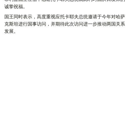
诚挚祝福。
国王同时表示，高度重视应托卡耶夫总统邀请于今年对哈萨
克斯坦进行国事访问，并期待此次访问进一步推动两国关系
发展。
总统
外交
哈斯穆-卓玛尔特·托卡耶夫
达娜 努尔巴克提
编译
18:54, 07 8月 2026
国家元首向北哈州成立90周年庆典致贺信