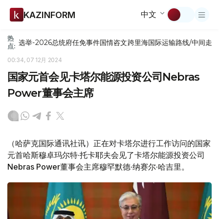
中文
KAZINFORM
热
选举-2026
总统府
任免
事件
国情咨文
跨里海国际运输路线/中间走
点:
00:34, 07 12月 2024
国家元首会见卡塔尔能源投资公司Nebras
Power董事会主席
（哈萨克国际通讯社讯）正在对卡塔尔进行工作访问的国家
元首哈斯穆卓玛尔特·托卡耶夫会见了卡塔尔能源投资公司
Nebras Power董事会主席穆罕默德·纳赛尔·哈吉里。