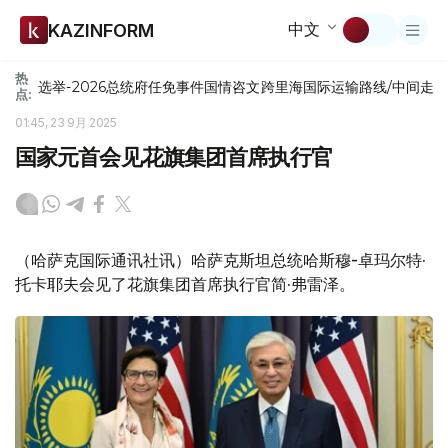
中文
KAZINFORM
热
选举-2026
总统府
任免
事件
国情咨文
跨里海国际运输路线/中间走
点:
01:45, 23 9月 2025
国家元首会见花旗集团首席执行官
（哈萨克国际通讯社讯）哈萨克斯坦总统哈斯穆-卓玛尔特·
托卡耶夫会见了花旗集团首席执行官简·弗雷泽。