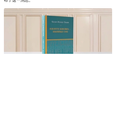
布了这一消息。
Фото: видеодан скриншот
该书集中收录了托卡耶夫总统关于建设公正、安全、繁荣哈
萨克斯坦的重要论述，系统展现了其治国理念和发展思路。
“哈萨克斯坦共和国总统哈斯穆-卓玛尔特·托卡耶夫
讲话选集《公正社会——真诚之言》正式出版。这不
仅是一部讲话选集，更集中体现了国家元首致力于把