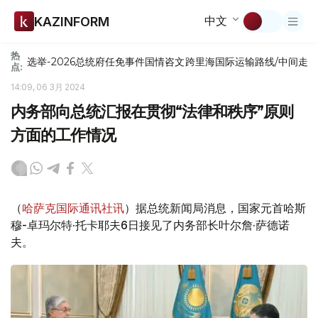
中文
KAZINFORM
热
选举-2026
总统府
任免
事件
国情咨文
跨里海国际运输路线/中间走
点:
14:09, 06 3月 2024
内务部向总统汇报在贯彻“法律和秩序”原则
方面的工作情况
（
哈萨克国际通讯社讯
）据总统新闻局消息，国家元首哈斯
穆-卓玛尔特·托卡耶夫6日接见了内务部长叶尔詹·萨德诺
夫。