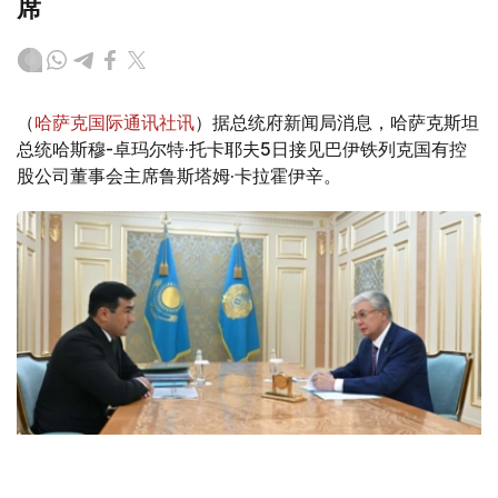
席
（
哈萨克国际通讯社讯
）据总统府新闻局消息，哈萨克斯坦
总统哈斯穆-卓玛尔特·托卡耶夫5日接见巴伊铁列克国有控
股公司董事会主席鲁斯塔姆·卡拉霍伊辛。
Фото: Ақорда