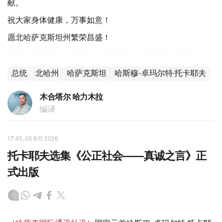
献。
祝大家身体健康，万事如意！
愿北哈萨克斯坦州繁荣昌盛！
总统
北哈州
哈萨克斯坦
哈斯穆-卓玛尔特·托卡耶夫
木合塔尔 哈力木拉
编译
17:45, 05 8月 2026
托卡耶夫选集《公正社会——真诚之言》正
式出版