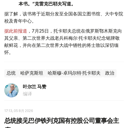
本书。”克雷克巴耶夫写道。
据了解，该书将于近期分发至全国各国立图书馆、大中专院
校及青年中心。
据此前报道
，7月25日，托卡耶夫总统在俄罗斯鄂木斯克向
其父亲、第二次世界大战老兵科梅尔·托卡耶夫纪念铭牌敬
献鲜花，并向在第二次世界大战中牺牲的将士致以深切缅
怀。
总统
哈萨克斯坦
哈斯穆-卓玛尔特·托卡耶夫
政治
叶尔兰 马赞
编译
17:13, 05 8月 2026
总统接见巴伊铁列克国有控股公司董事会主