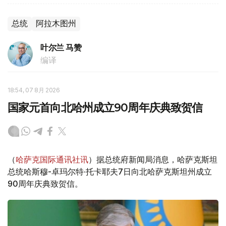
总统
阿拉木图州
叶尔兰 马赞
编译
18:54, 07 8月 2026
国家元首向北哈州成立90周年庆典致贺信
（
哈萨克国际通讯社讯
）据总统府新闻局消息，哈萨克斯坦
总统哈斯穆-卓玛尔特·托卡耶夫7日向北哈萨克斯坦州成立
90周年庆典致贺信。