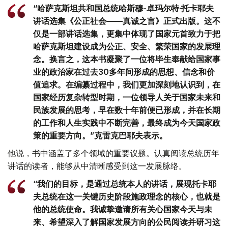
“哈萨克斯坦共和国总统哈斯穆-卓玛尔特·托卡耶夫
讲话选集《公正社会——真诚之言》正式出版。这不
仅是一部讲话选集，更集中体现了国家元首致力于把
哈萨克斯坦建设成为公正、安全、繁荣国家的发展理
念。换言之，这本书凝聚了一位将毕生奉献给国家事
业的政治家在过去30多年间形成的思想、信念和价
值追求。在编纂过程中，我们更加深刻地认识到，在
国家经历复杂转型时期，一位领导人关于国家未来和
民族发展的思考，早在数十年前便已形成，并在长期
的工作和人生实践中不断完善，最终成为今天国家政
策的重要方向。”克雷克巴耶夫表示。
他说，书中涵盖了多个领域的重要议题。认真阅读总统历年
讲话的读者，能够从中清晰感受到这一发展脉络。
“我们的目标，是通过总统本人的讲话，展现托卡耶
夫总统在这一关键历史阶段施政理念的核心，也就是
他的总统使命。我诚挚邀请所有关心国家今天与未
来、希望深入了解国家发展方向的公民阅读并研习这