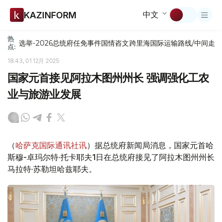
中文
KAZINFORM
热
选举-2026
总统府
任免
事件
国情咨文
跨里海国际运输路线/中间走
点:
18:43, 01 12月 2025
国家元首接见阿拉木图州州长 强调强化工农
业与旅游业发展
（
哈萨克国际通讯社讯
）据总统府新闻局消息，国家元首哈
斯穆-卓玛尔特·托卡耶夫1日在总统府接见了阿拉木图州州长
马拉特·苏勒坦哈兹耶夫。