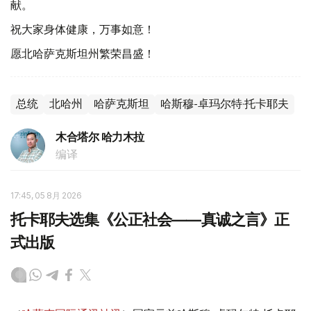
献。
祝大家身体健康，万事如意！
愿北哈萨克斯坦州繁荣昌盛！
总统
北哈州
哈萨克斯坦
哈斯穆-卓玛尔特·托卡耶夫
木合塔尔 哈力木拉
编译
17:45, 05 8月 2026
托卡耶夫选集《公正社会——真诚之言》正
式出版