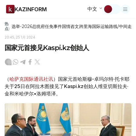
中文
KAZINFORM
热
选举-2026
总统府
任免
事件
国情咨文
跨里海国际运输路线/中间走
点:
20:45, 25 1月 2024
国家元首接见Kaspi.kz创始人
（
哈萨克国际通讯社讯
）国家元首哈斯穆-卓玛尔特·托卡耶
夫于25日在阿拉木图接见了Kaspi.kz创始人维亚切斯拉夫·
金和米哈伊尔•洛姆塔泽。