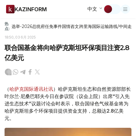
中文
KAZINFORM
热
选举-2026
总统府
任免
事件
国情咨文
跨里海国际运输路线/中间走
点:
18:50, 03 6月 2025
联合国基金将向哈萨克斯坦环保项目注资2.8
亿美元
（
哈萨克国际通讯社讯
）哈萨克斯坦生态和自然资源部部长
叶尔兰·尼桑巴耶夫今日在参议院（议会上院）出席“引入先
进生态技术”议题讨论会时表示，联合国绿色气候基金将为
哈萨克斯坦多个环保项目提供资金支持，总额达2.8亿美
元。