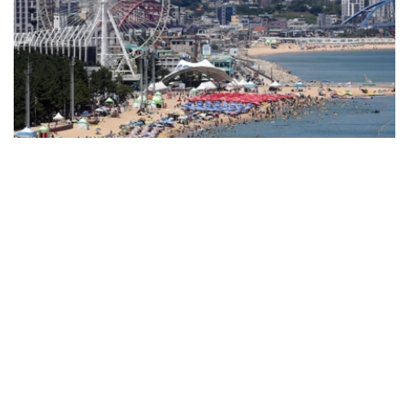
Фото: Yonhap
韩国中央灾难安全对策本部表示，受创纪录高温天气影响，
仅1日一天就报告了96例高温相关疾病病例，今年累计病例
达1889例，其中死亡14例。按地区划分，京畿道以395例
居首，庆尚北道、庆尚南道、全罗南道、光州等地紧随其
后。
畜产、水产领域的损失也接连不断。畜舍温度上升造成逾
43.2万头（只）畜禽死亡，其中猪2.8万多头、家禽40.4万
多只。另据统计，水温上升导致比目鱼、鲻鱼等逾16.5万条