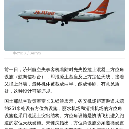
Фото: X / GerryS
前一日，济州航空失事客机着陆时先失控撞上混凝土方位角
设施（航向信标台），即混凝土基座及上方定位天线，接着
又撞上外墙，最终机体被截成两半，酿成惨剧。有意见质
疑，这种设计可能违规。
国土部航空政策室室长朱锺浣表示，务安机场距离跑道末端
约251米处设有方位角设施，丽水机场和清州机场的方位角
设施也采用混泥土突出结构。方位角设施是协助飞机进入跑
道的定位天线设施。朱锺浣指出，方位角设施必须遵循设置