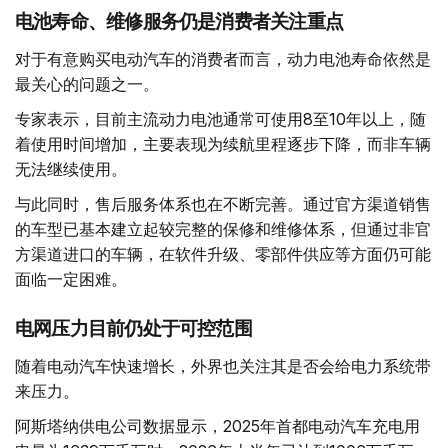
电池寿命、维修服务仍是消费者关注重点
对于有意购买电动汽车的消费者而言，动力电池寿命依然是
最关心的问题之一。
专家表示，目前主流动力电池通常可使用8至10年以上，随
着使用时间增加，主要表现为续航里程逐步下降，而非车辆
无法继续使用。
与此同时，售后服务体系也在不断完善。通过官方渠道销售
的车型已基本建立起较完整的保修和维修体系，但通过非官
方渠道进口的车辆，在软件升级、零部件供应等方面仍可能
面临一定困难。
电网压力目前仍处于可控范围
随着电动汽车快速增长，外界也关注其是否会给电力系统带
来压力。
阿斯塔纳供电公司数据显示，2025年首都电动汽车充电用