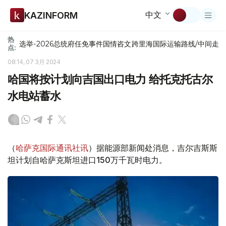
中文
KAZINFORM
热
选举-2026
总统府
任免
事件
国情咨文
跨里海国际运输路线/中间走
点:
08:14, 07 3月 2024
哈国将按计划向吉国出口电力 给托克托古尔
水电站蓄水
（
哈萨克国际通讯社讯
）据能源部新闻处消息，吉尔吉斯斯
坦计划自哈萨克斯坦进口150万千瓦时电力。