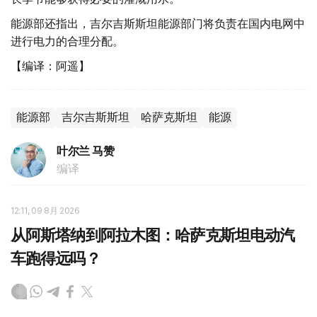
能源部还指出，吉尔吉斯斯坦能源部门将负责在国内电网中
进行电力的合理分配。
【编译：阿遥】
能源部
吉尔吉斯斯坦
哈萨克斯坦
能源
叶尔兰 马赞
编译
12:11, 09 8月 2026
从阿斯塔纳到阿拉木图：哈萨克斯坦电动汽
车跑得远吗？