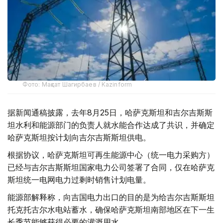
Фото: Мақсат Шагирбаев / Kazinform
据新闻通稿披露，去年8月25日，哈萨克斯坦和吉尔吉斯斯
坦水利和能源部门的负责人就水能合作达成了共识，并确定
哈萨克斯坦按计划向吉尔吉斯斯坦供电。
根据协议，哈萨克斯坦可再生能源中心（统一电力采购方）
已经与吉尔吉斯斯坦国家电力公司签署了合同，仅在哈萨克
斯坦统一电网电力过剩时销售计划电量。
能源部解释称，向吉国电力出口的目的是为给吉尔吉斯斯坦
托克托古尔水电站蓄水，确保哈萨克斯坦南部地区在下一生
长季节能够获得必要的灌溉用水。