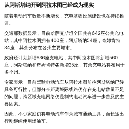
从阿斯塔纳开到阿拉木图已经成为现实
随着电动汽车数量不断增长，充电基础设施建设也在持续推
进。
交通部数据显示，目前哈萨克斯坦全国共有642座公共充电
站，其中阿拉木图拥有400座，阿斯塔纳54座，奇姆肯特
34座，其余分布在各州主要城市。
政府还计划新增636座充电站，其中阿拉木图将新增560
座，阿斯塔纳和奇姆肯特各新增25座，其余充电站将布局于
多个州。
专家表示，目前驾驶电动汽车从阿拉木图前往阿斯塔纳已经
具备可行性，但部分长距离城际线路仍存在充电站数量不足
的问题，跨区域充电网络仍是制约电动汽车进一步普及的主
要因素。
因此，不少家庭仍将电动汽车作为城市通勤工具，而长途出
行则继续使用燃油车。