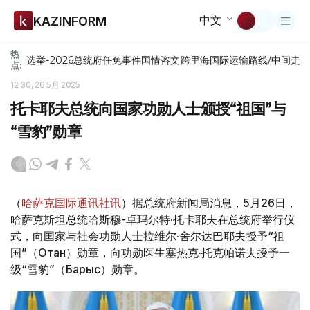
中文
KAZINFORM
热
选举-2026
总统府
任免
事件
国情咨文
跨里海国际运输路线/中间走
点:
12:30, 26 5月 2025
托卡耶夫总统向国家功勋人士颁授“祖国”与
“雪豹”勋章
（
哈萨克国际通讯社讯
）据总统府新闻局消息，5月26日，
哈萨克斯坦总统哈斯穆-卓玛尔特·托卡耶夫在总统府举行仪
式，向国家与社会功勋人士拉维尔·舍尔达巴耶夫授予“祖
国”（Отан）勋章，向功勋医生塞热克·托克帕诺夫授予一
级“雪豹”（Барыс）勋章。