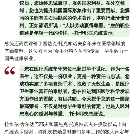
议员，您始终忠诚履职，服务国家利益。在外交领
域，您也为提升我国国际形象作出了重要贡献。您撰
写的多部有关石油勘采的学术著作，堪称行业珍贵资
料。正如谚语所说：“人以劳动赢得尊重。”您的职业
道路是年轻一代的榜样。-托卡耶夫总统表示。
总统还高度评价了塞热克·托克帕诺夫多年来在医学领域的
辛勤奉献。这位被誉为“金手外科医生”的专家，毕生致力于
国民健康事业。
—您在医疗系统坚守岗位已超过半个世纪。作为一名
医生，这不仅是一份职业，更是一种责任与忠诚。您
成功实施了多项复杂手术，挽救了无数生命，是医疗
卫生事业真正的奉献者。您在推进我国医学科学发展
方面作出的贡献，有目共睹。今天授予您的这一国家
最高荣誉，不仅是对您毕生奉献的肯定，也是人民对
您衷心的感谢与尊重。-托卡耶夫总统说。
拉维尔·舍尔达巴耶夫和塞热克·托克帕诺夫在授勋仪式上向
总统表示感谢，称此次授勋是对他们多年工作的极大肯定与