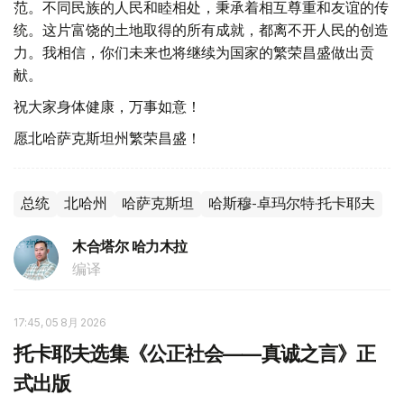
范。不同民族的人民和睦相处，秉承着相互尊重和友谊的传
统。这片富饶的土地取得的所有成就，都离不开人民的创造
力。我相信，你们未来也将继续为国家的繁荣昌盛做出贡
献。
祝大家身体健康，万事如意！
愿北哈萨克斯坦州繁荣昌盛！
总统
北哈州
哈萨克斯坦
哈斯穆-卓玛尔特·托卡耶夫
木合塔尔 哈力木拉
编译
17:45, 05 8月 2026
托卡耶夫选集《公正社会——真诚之言》正
式出版