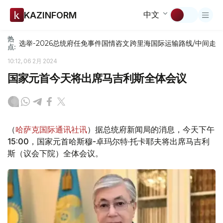
中文
KAZINFORM
热
选举-2026
总统府
任免
事件
国情咨文
跨里海国际运输路线/中间走
点:
10:12, 06 2月 2024
国家元首今天将出席马吉利斯全体会议
（
哈萨克国际通讯社讯
）据总统府新闻局的消息，今天下午
15:00，国家元首哈斯穆-卓玛尔特·托卡耶夫将出席马吉利
斯（议会下院）全体会议。