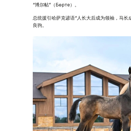
“博尔帖”（Бөрте）。
总统援引哈萨克谚语“人长大后成为领袖，马长
良驹。