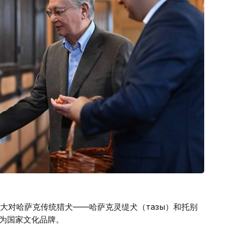
大对哈萨克传统猎犬——哈萨克灵缇犬（тазы）和托别
造为国家文化品牌。