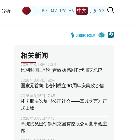
KZ
QZ
РУ
EN
中文
ق ز
ЎЗ
分析
相关新闻
2026年8月8日 17:36
比利时国王菲利普致函感谢托卡耶夫总统
2026年8月7日 18:54
国家元首向北哈州成立90周年庆典致贺信
2026年8月5日 17:45
托卡耶夫选集《公正社会——真诚之言》正
式出版
2026年8月5日 17:13
总统接见巴伊铁列克国有控股公司董事会主
席