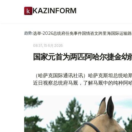
KAZINFORM
选举-2026
总统府
任免
事件
国情咨文
跨里海国际运输路
趋势:
08:31, 15 6月 2026
国家元首为两匹阿哈尔捷金幼
（哈萨克国际通讯社讯）哈萨克斯坦总统哈斯穆-卓
近日视察总统府马厩，了解马厩中的纯种阿