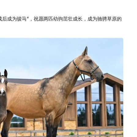
成后成为骏马”，祝愿两匹幼驹茁壮成长，成为驰骋草原的