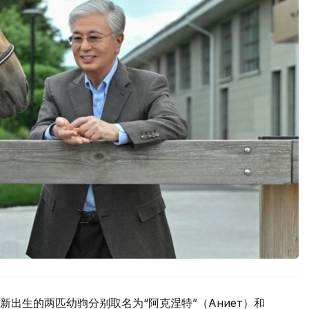
出生的两匹幼驹分别取名为“阿克涅特”（Ақниет）和