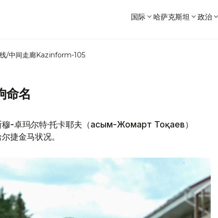
国际
哈萨克斯坦
政治
线/中间走廊
Kazinform-105
驹命名
玛尔特·托卡耶夫（Қасым-Жомарт Тоқаев）
哈尔捷金马状况。