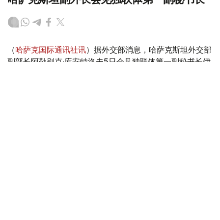
（
哈萨克国际通讯社讯
）据外交部消息，哈萨克斯坦外交部
副部长阿勒别克·库安特洛夫5日会见独联体第一副秘书长伊
戈尔·彼得里申科。