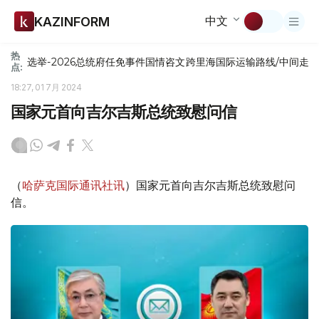
中文
KAZINFORM
热
选举-2026
总统府
任免
事件
国情咨文
跨里海国际运输路线/中间走
点:
18:27, 01 7月 2024
国家元首向吉尔吉斯总统致慰问信
（
哈萨克国际通讯社讯
）国家元首向吉尔吉斯总统致慰问
信。