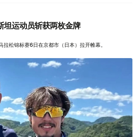
斯坦运动员斩获两枚金牌
艇马拉松锦标赛6日在京都市（日本）拉开帷幕。