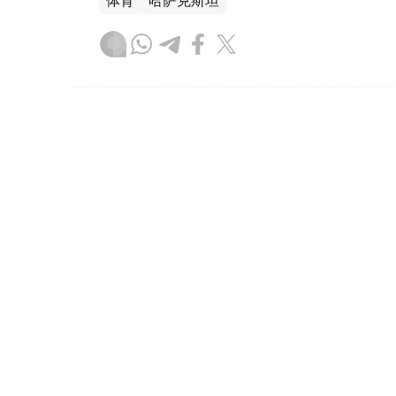
体育
哈萨克斯坦
木合塔尔 哈力木拉
编译
21:49, 06 8月 2026
哈萨克斯坦7月劳动力市场活跃
（
哈萨克国际通讯社讯
）哈萨克斯坦劳动和社
姐成为求职者期望薪资最高的职业群体。与此同时
职者发布简历数量达到14.12万份。