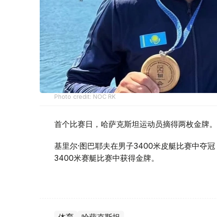
Photo credit: NOC RK
首个比赛日，哈萨克斯坦运动员摘得两枚金牌。
基里尔·图巴耶夫在男子3400米皮艇比赛中夺
3400米赛艇比赛中获得金牌。