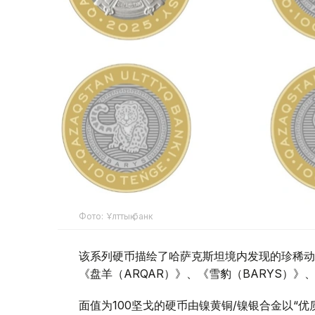
Фото: Ұлттық банк
该系列硬币描绘了哈萨克斯坦境内发现的珍稀动
《盘羊（ARQAR）》、《雪豹（BARYS）》、
面值为100坚戈的硬币由镍黄铜/镍银合金以“优质非流