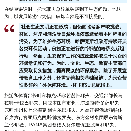
在结束讲话时，托卡耶夫总统单独谈到了生态问题。他认
为，以发展旅游业为借口破坏自然是不可接受的。
-社会生态文明正在形成，但仍面临诸多严峻挑战。
林区、河岸和湖泊等自然环境依然遭受着不同程度的
污染。为了维护生态环境，哈萨克斯坦政府持续开展
各类环保活动，例如正在进行的“清洁的哈萨克斯坦”
行动。然而，生态保护工作的成效最终取决于民众的
环保意识和行为。为此，文化、生态、教育主管部门
应采取切实措施，提高民众的环保素养。除了开展宣
传教育工作之外，还需完善相关基础设施，为民众营
造良好的户外休闲环境。-托卡耶夫总统指出。
旅游和体育部长叶尔梅克·玛尔哲赫帕耶夫、交通部部长马
拉特·卡拉巴耶夫、阿拉木图市市长叶尔波拉特·多萨耶夫、
东哈州州长叶尔梅克∙阔谢尔巴耶夫、雅高连锁酒店独联体
首席执行官亚历克西斯·德拉罗夫、东方金融集团股东鲁斯
兰·沙耶金、PANA集团创始人努尔詹·尼亚孜阿利耶夫、