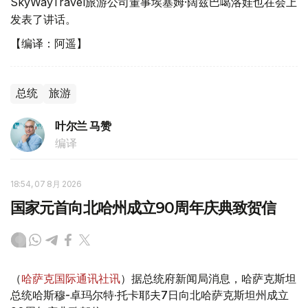
SkyWayTravel旅游公司董事埃塞姆·阔兹巴噶洛娃也在会上
发表了讲话。
【编译：阿遥】
总统
旅游
叶尔兰 马赞
编译
18:54, 07 8月 2026
国家元首向北哈州成立90周年庆典致贺信
（
哈萨克国际通讯社讯
）据总统府新闻局消息，哈萨克斯坦
总统哈斯穆-卓玛尔特·托卡耶夫7日向北哈萨克斯坦州成立