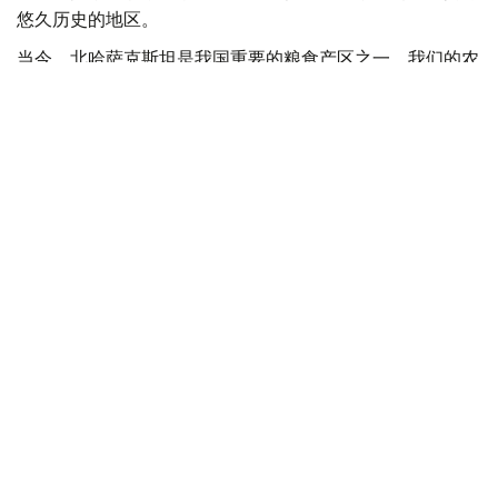
悠久历史的地区。
当今，北哈萨克斯坦是我国重要的粮食产区之一。我们的农
民掌握了精湛的农业技术，为保障我国粮食安全做出了巨大
贡献。
除了农业之外，该地区的加工业和机械工程也发展迅速。投
资项目已经启动，生产设施也已投入运营。所有这些无疑将
改善当地居民的生活条件，并促进该地区的进一步繁荣。
这一地区因著名的阿布莱汗而闻名，他在艰难时期维护了国
家的统一，成为智慧和远见的象征。哈萨克斯坦北部孕育了
众多著名的国家和公共人物、杰出的文化和文学代表、劳动
老兵、受人尊敬的人士、著名运动员以及优秀的执法人员。
作为一个团结而富有创造力的国家，我们正在成功地推行大
规模变革。被视为国家发展基石的新宪法已于近期生效。这
部主要文件清晰地反映了我们人民数百年来的梦想和愿望，
以及指引我们未来的坚定价值观。
北哈州人民积极参与了宪法的制定，展现了团结和责任的典