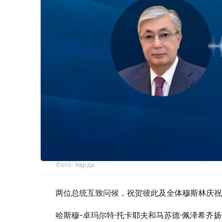
Фото: Ақорда
两位总统互致问候，祝贺彼此及全体穆斯林庆祝
哈斯穆-卓玛尔特·托卡耶夫和马苏德·佩泽希