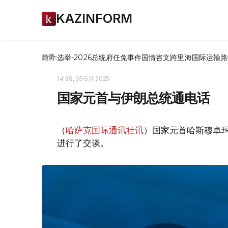
KAZINFORM
选举-2026
总统府
任免
事件
国情咨文
跨里海国际运输路
趋势:
14:38, 05 6月 2025
国家元首与伊朗总统通电话
（
哈萨克国际通讯社讯
）国家元首哈斯穆卓玛
进行了交谈。