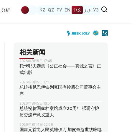
KZ
QZ
РУ
EN
中文
ق ز
ЎЗ
分析
相关新闻
2026年8月5日 17:45
托卡耶夫选集《公正社会——真诚之言》正
式出版
2026年8月5日 17:13
总统接见巴伊铁列克国有控股公司董事会主
席
2026年8月5日 16:51
总统祝贺国家档案馆成立20周年 强调守护
历史遗产意义重大
2026年8月4日 22:08
国家元首向人民英雄伊万·加皮奇逝世致唁电