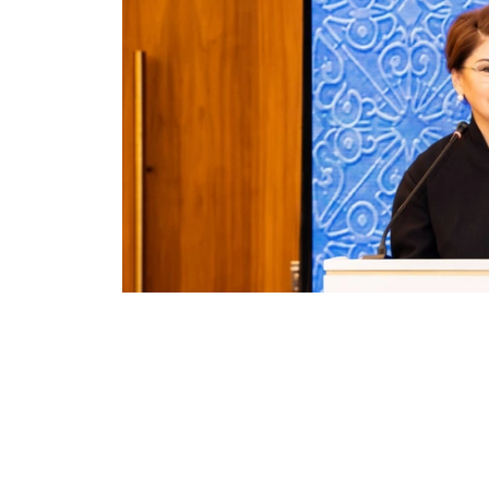
Фото: Мәдениет және ақпарат министрлігі
巴拉耶娃在致辞中感谢为哈萨克斯坦档案事业创