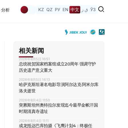
KZ
QZ
РУ
EN
中文
ق ز
ЎЗ
分析
相关新闻
2026年8月5日 16:51
总统祝贺国家档案馆成立20周年 强调守护
历史遗产意义重大
2026年8月5日 14:13
哈萨克斯坦著名电影导演阿尔达克·阿米尔库
洛夫逝世
2026年8月4日 11:50
突厥斯坦州奥特拉尔发现迄今最早金帐汗国
时期清真寺遗址
2026年8月4日 11:11
成龙抵达巴库拍摄《飞鹰计划4：终极任