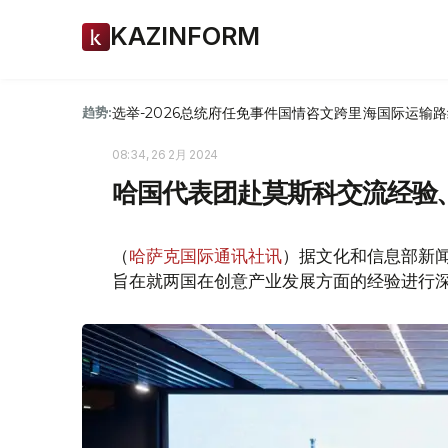
KAZINFORM
选举-2026
总统府
任免
事件
国情咨文
跨里海国际运输路
趋势:
08:34, 26 2月 2024
哈国代表团赴莫斯科交流经验
（
哈萨克国际通讯社讯
）据文化和信息部新
旨在就两国在创意产业发展方面的经验进行