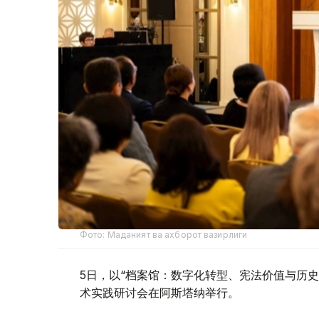
Фото: Маданият ва ахборот вазирлиги
5日，以“档案馆：数字化转型、宪法价值与历史
术实践研讨会在阿斯塔纳举行。