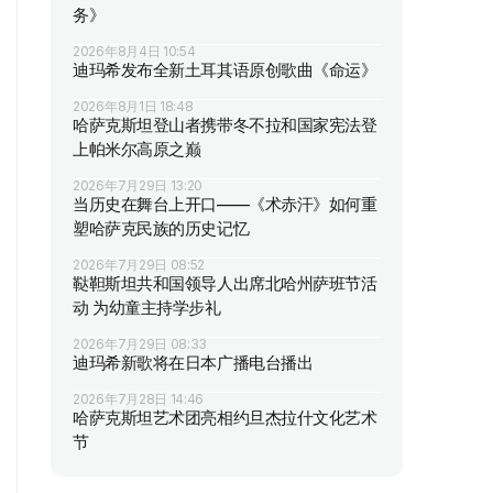
务》
2026年8月4日 10:54
迪玛希发布全新土耳其语原创歌曲《命运》
2026年8月1日 18:48
哈萨克斯坦登山者携带冬不拉和国家宪法登
上帕米尔高原之巅
2026年7月29日 13:20
当历史在舞台上开口——《术赤汗》如何重
塑哈萨克民族的历史记忆
2026年7月29日 08:52
鞑靼斯坦共和国领导人出席北哈州萨班节活
动 为幼童主持学步礼
2026年7月29日 08:33
迪玛希新歌将在日本广播电台播出
2026年7月28日 14:46
哈萨克斯坦艺术团亮相约旦杰拉什文化艺术
节