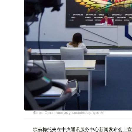
Фото: Орталық коммуникациялар қызметі
埃赫梅托夫在中央通讯服务中心新闻发布会上宣