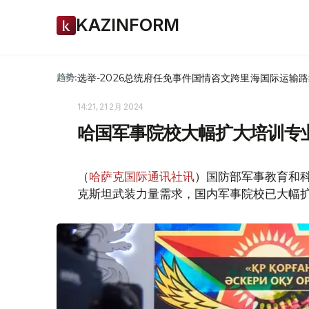
KAZINFORM
选举-2026
总统府
任免
事件
国情咨文
跨里海国际运输路
趋势:
14:21, 21 2月 2024
哈国军事院校大幅扩大培训专
（
哈萨克国际通讯社讯
）国防部军事教育和
克斯坦武装力量需求，国内军事院校已大幅