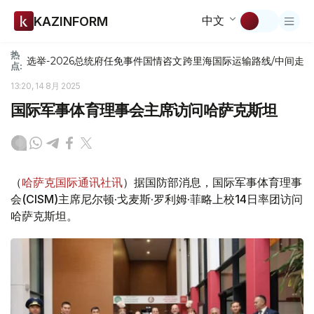
中文
KAZINFORM
热
选举-2026
总统府
任免
事件
国情咨文
跨里海国际运输路线/中间走
点:
13:20, 14 8月 2025
国际军事体育理事会主席访问哈萨克斯坦
（
哈萨克国际通讯社讯
）据国防部消息，国际军事体育理事
会(CISM)主席尼尔顿·戈麦斯·罗利姆·菲略上校14日率团访问
哈萨克斯坦。