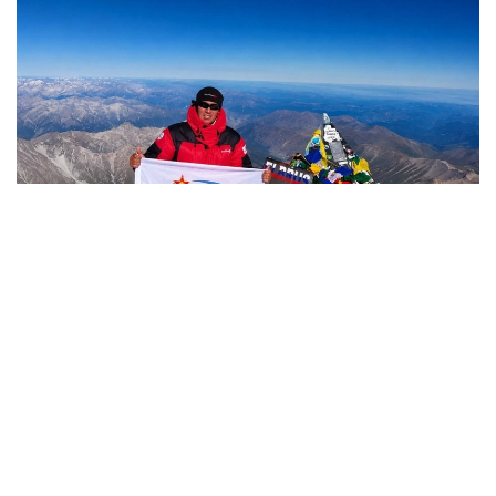
Фото: Министерство обороны РК
哈萨克斯坦
国防部
达娜 努尔巴克提