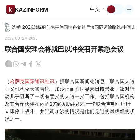
中文
KAZINFORM
热
选举-2026
总统府
任免
事件
国情咨文
跨里海国际运输路线/中间走
点:
21:52, 08 12月 2023
联合国安理会将就巴以冲突召开紧急会议
（
哈萨克国际通讯社讯
）据联合国新闻处消息，联合国人道
主义机构今天警告说，加沙正面临世界末日般景象，敌对行
动几乎阻断了一切有意义的人道主义工作。包括联合国机构
及其合作伙伴在内的27家援助组织在一份联合声明中呼吁
立即停止战斗，并强调加沙的情况是他们见过的最糟糕的状
况之一。