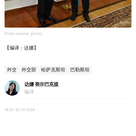
Photo source: gov.kz
【编译：达娜】
外交
外交部
哈萨克斯坦
巴勒斯坦
达娜 努尔巴克提
编译
15:20, 30 1月 2026
以色列军方证实约7万巴勒斯坦人死于加沙战
火