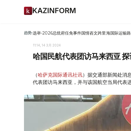
KAZINFORM
选举-2026
总统府
任免
事件
国情咨文
跨里海国际运输路
趋势:
11:14, 14 3月 2024
哈国民航代表团访马来西亚 
（
哈萨克国际通讯社讯
）据交通部新闻处消
代表团访马来西亚，并与该国航空当局代表