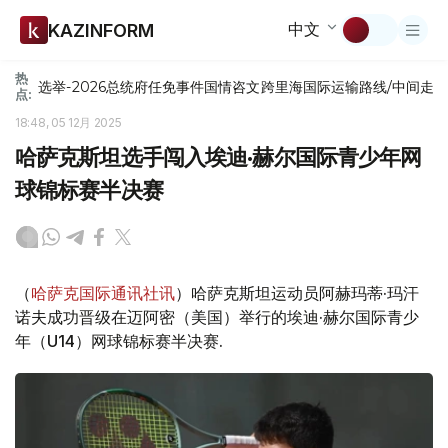
中文
KAZINFORM
热
选举-2026
总统府
任免
事件
国情咨文
跨里海国际运输路线/中间走
点:
18:48, 05 12月 2025
哈萨克斯坦选手闯入埃迪·赫尔国际青少年网
球锦标赛半决赛
（
哈萨克国际通讯社讯
）哈萨克斯坦运动员阿赫玛蒂·玛汗
诺夫成功晋级在迈阿密（美国）举行的埃迪·赫尔国际青少
年（U14）网球锦标赛半决赛.