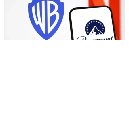
Фото: Аnadolu
根据路透社报道，英国政府表示，在派拉蒙强化了对节目编
排和新闻供给的保证后，政府将不对该交易进行干预。
此前，尽管该交易已获美国和中国等多地监管机构的批准，
但英国政府曾在6月份表示，倾向于对该交易进行干预，并
可能对其发起公共利益调查。
政府指出，派拉蒙天舞首席执行官埃里森（David Ellison）
所提供的保证，已解决英国文化、媒体和体育大臣南迪