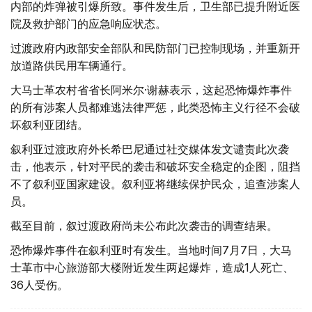
内部的炸弹被引爆所致。事件发生后，卫生部已提升附近医
院及救护部门的应急响应状态。
过渡政府内政部安全部队和民防部门已控制现场，并重新开
放道路供民用车辆通行。
大马士革农村省省长阿米尔·谢赫表示，这起恐怖爆炸事件
的所有涉案人员都难逃法律严惩，此类恐怖主义行径不会破
坏叙利亚团结。
叙利亚过渡政府外长希巴尼通过社交媒体发文谴责此次袭
击，他表示，针对平民的袭击和破坏安全稳定的企图，阻挡
不了叙利亚国家建设。叙利亚将继续保护民众，追查涉案人
员。
截至目前，叙过渡政府尚未公布此次袭击的调查结果。
恐怖爆炸事件在叙利亚时有发生。当地时间7月7日，大马
士革市中心旅游部大楼附近发生两起爆炸，造成1人死亡、
36人受伤。