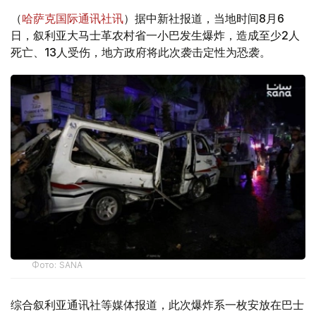
（
哈萨克国际通讯社讯
）据中新社报道，当地时间8月6
日，叙利亚大马士革农村省一小巴发生爆炸，造成至少2人
死亡、13人受伤，地方政府将此次袭击定性为恐袭。
Фото: SANA
综合叙利亚通讯社等媒体报道，此次爆炸系一枚安放在巴士