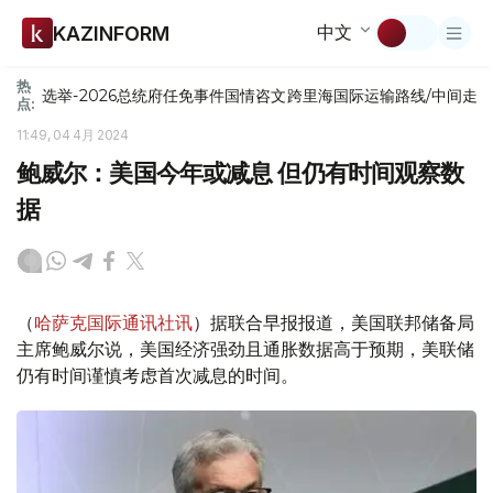
中文
KAZINFORM
热
选举-2026
总统府
任免
事件
国情咨文
跨里海国际运输路线/中间走
点:
11:49, 04 4月 2024
鲍威尔：美国今年或减息 但仍有时间观察数
据
（
哈萨克国际通讯社讯
）据联合早报报道，美国联邦储备局
主席鲍威尔说，美国经济强劲且通胀数据高于预期，美联储
仍有时间谨慎考虑首次减息的时间。