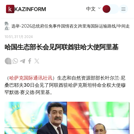
中文
KAZINFORM
热
选举-2026
总统府
任免
事件
国情咨文
跨里海国际运输路线/中间走
点:
10:51, 31 1月 2024
哈国生态部长会见阿联酋驻哈大使阿里基
（
哈萨克国际通讯社讯
）生态和自然资源部部长叶尔兰·尼
桑巴耶夫30日会见了阿联酋驻哈萨克斯坦特命全权大使穆
罕默德·赛义德·阿里基。