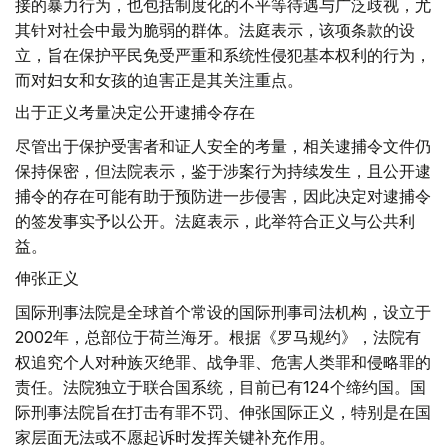
接的暴力行为，也包括制度化的不平等待遇与广泛歧视，尤
其针对社会中最为脆弱的群体。法庭表示，该项条款的设
立，旨在保护平民免受严重和系统性侵犯基本权利的行为，
而对妇女和女孩的迫害正是其关注重点。
出于正义考量决定公开逮捕令存在
尽管出于保护受害者和证人安全的考量，相关逮捕令文件仍
保持保密，但法院表示，鉴于涉案行为持续发生，且公开逮
捕令的存在可能有助于预防进一步侵害，因此决定对逮捕令
的签发事实予以公开。法庭表示，此举符合正义与公共利
益。
伸张正义
国际刑事法院是全球首个常设的国际刑事司法机构，设立于
2002年，总部位于荷兰海牙。根据《罗马规约》，法院有
权追究个人对种族灭绝罪、战争罪、危害人类罪和侵略罪的
责任。法院独立于联合国系统，目前已有124个缔约国。国
际刑事法院旨在打击有罪不罚、伸张国际正义，特别是在国
家层面无法或不愿起诉时发挥关键补充作用。