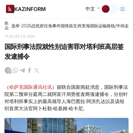
中文
KAZINFORM
热
选举-2026
总统府
任免
事件
国情咨文
跨里海国际运输路线/中间走
点:
17:20, 09 7月 2025
国际刑事法院就性别迫害罪对塔利班高层签
发逮捕令
（
哈萨克国际通讯社讯
）据联合国新闻处消息，国际刑事法
院第二预审分庭周二就阿富汗局势签发两项逮捕令，分别针
对塔利班事实上的最高领导人海巴图拉·阿洪扎达以及该组
织首席大法官阿卜杜勒·哈基姆·哈卡尼。