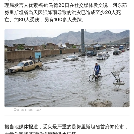
理局发言人优素福·哈马德20日在社交媒体发文说，阿东部
努里斯坦省当天因强降雨导致的洪灾已造成至少20人死
亡、约80人受伤，另有100多人失踪。
Фото: report.az
据当地媒体报道，受灾最严重的是努里斯坦省首府帕伦市，
大量住宅和基础设施遭到洪水破坏。