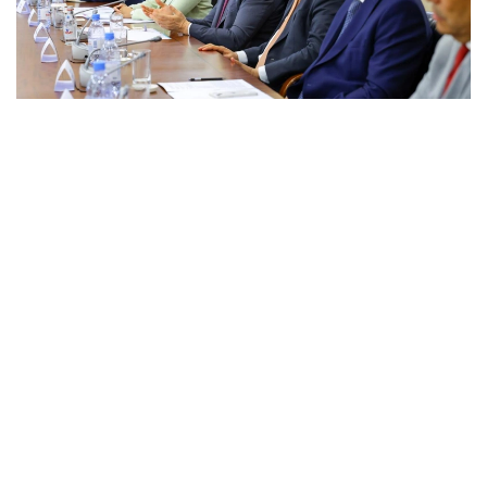
Фото: ҰЭМ
阿富汗
外交部
哈萨克斯坦
金融
达娜 努尔巴克提
编译
11:36, 27 6月 2026
哈萨克斯坦加快布局南向物流通道 阿巴斯港
项目谈判进入最后阶段