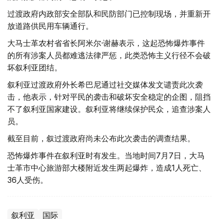
过渡政府内政部安全部队和民防部门已控制现场，并重新开
放道路供民用车辆通行。
大马士革农村省省长阿米尔·谢赫表示，这起恐怖爆炸事件
的所有涉案人员都难逃法律严惩，此类恐怖主义行径不会破
坏叙利亚团结。
叙利亚过渡政府外长希巴尼通过社交媒体发文谴责此次袭
击，他表示，针对平民的袭击和破坏安全稳定的企图，阻挡
不了叙利亚国家建设。叙利亚将继续保护民众，追查涉案人
员。
截至目前，叙过渡政府尚未公布此次袭击的调查结果。
恐怖爆炸事件在叙利亚时有发生。当地时间7月7日，大马
士革市中心旅游部大楼附近发生两起爆炸，造成1人死亡、
36人受伤。
叙利亚
国际