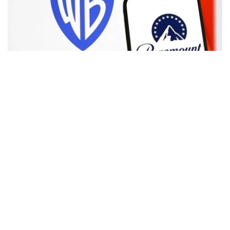
Фото: Аnadolu
根据路透社报道，英国政府表示，在派拉蒙强化了对节目编
排和新闻供给的保证后，政府将不对该交易进行干预。
此前，尽管该交易已获美国和中国等多地监管机构的批准，
但英国政府曾在6月份表示，倾向于对该交易进行干预，并
可能对其发起公共利益调查。
政府指出，派拉蒙天舞首席执行官埃里森（David Ellison）
所提供的保证，已解决英国文化、媒体和体育大臣南迪
（Lisa Nandy）的担忧，这些保证将转化为具有法律约束
力的承诺。