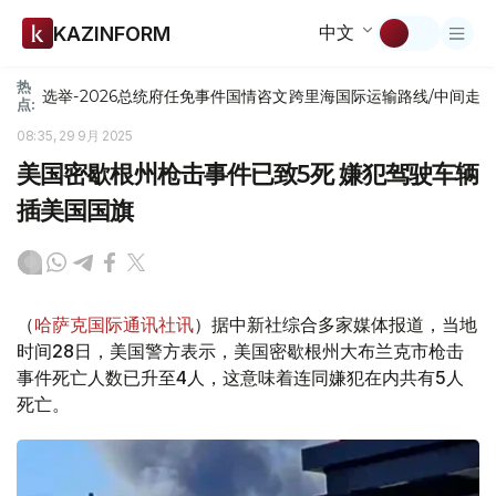
中文
KAZINFORM
热
选举-2026
总统府
任免
事件
国情咨文
跨里海国际运输路线/中间走
点:
08:35, 29 9月 2025
美国密歇根州枪击事件已致5死 嫌犯驾驶车辆
插美国国旗
（
哈萨克国际通讯社讯
）据中新社综合多家媒体报道，当地
时间28日，美国警方表示，美国密歇根州大布兰克市枪击
事件死亡人数已升至4人，这意味着连同嫌犯在内共有5人
死亡。