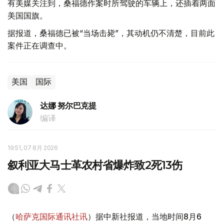
有美媒关注到，桑福德作案时所驾驶的车辆上，还插着两面
美国国旗。
据报道，桑福德已被“当场击毙”，其动机仍不清楚，目前此
案件正在调查中。
美国
国际
达娜 努尔巴克提
编译
19:51, 07 8月 2026
叙利亚大马士革农村省爆炸致2死13伤
（
哈萨克国际通讯社讯
）据中新社报道，当地时间8月6