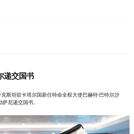
尔递交国书
萨克斯坦驻卡塔尔国新任特命全权大使巴赫特·巴特尔沙
阿勒萨尼递交国书。