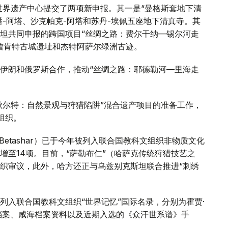
世界遗产中心提交了两项新申报。其一是“曼格斯套地下清
潘-阿塔、沙克帕克-阿塔和苏丹-埃佩五座地下清真寺。其
坦共同申报的跨国项目“丝绸之路：费尔干纳—锡尔河走
詹肯特古城遗址和杰特阿萨尔绿洲古迹。
伊朗和俄罗斯合作，推动“丝绸之路：耶德勒河—里海走
斯秋尔特：自然景观与狩猎陷阱”混合遗产项目的准备工作，
组织。
etashar）已于今年被列入联合国教科文组织非物质文化
增至14项。目前，“萨勒布仁”（哈萨克传统狩猎技艺之
织审议，此外，哈方还正与乌兹别克斯坦联合推进“刺绣
列入联合国教科文组织“世界记忆”国际名录，分别为霍贾·
档案、咸海档案资料以及近期入选的《众汗世系谱》手