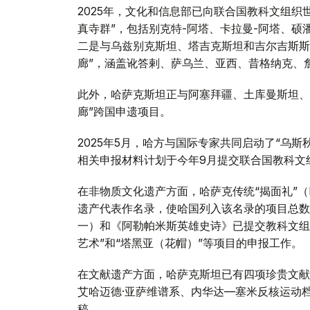
2025年，文化和信息部已向联合国教科文组织
真寺群”，包括别克特-阿塔、卡拉曼-阿塔、硕
二是与乌兹别克斯坦、塔吉克斯坦和吉尔吉斯斯
廊”，涵盖讹答剌、萨乌兰、亚西、昔格纳克、
此外，哈萨克斯坦正与阿塞拜疆、土库曼斯坦、
廊”跨国申遗项目。
2025年5月，哈方与国际专家共同启动了“乌
相关申报材料计划于今年9月提交联合国教科文
在非物质文化遗产方面，哈萨克传统“揭面礼”（B
遗产代表作名录，使哈国列入该名录的项目总数
一）和《阿勒帕米斯英雄史诗》已提交教科文组
艺术”和“塔黑亚（花帽）”等项目的申报工作。
在文献遗产方面，哈萨克斯坦已有四项珍贵文献
艾哈迈德·亚萨维谱系、内华达—塞米反核运动
稿。