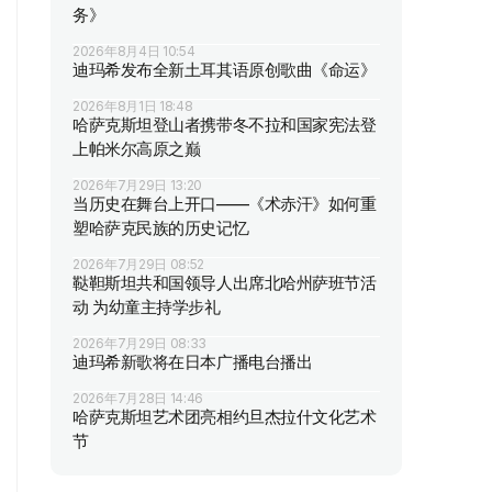
务》
2026年8月4日 10:54
迪玛希发布全新土耳其语原创歌曲《命运》
2026年8月1日 18:48
哈萨克斯坦登山者携带冬不拉和国家宪法登
上帕米尔高原之巅
2026年7月29日 13:20
当历史在舞台上开口——《术赤汗》如何重
塑哈萨克民族的历史记忆
2026年7月29日 08:52
鞑靼斯坦共和国领导人出席北哈州萨班节活
动 为幼童主持学步礼
2026年7月29日 08:33
迪玛希新歌将在日本广播电台播出
2026年7月28日 14:46
哈萨克斯坦艺术团亮相约旦杰拉什文化艺术
节