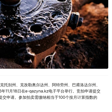
克托别州、克孜勒奥尔达州、阿特劳州、巴甫洛达尔州、
1月18日在e-qazyna.kz电子平台举行。竞拍申请提交
提交申请。参加拍卖需缴纳相当于100个按月计算指数的