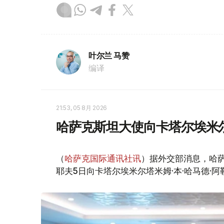
叶尔兰 马赞
编译
21:53, 05 8月 2026
哈萨克斯坦大使向卡塔尔埃米
（
哈萨克国际通讯社讯
）据外交部消息，哈
耶夫5日向卡塔尔埃米尔塔米姆·本·哈马德·