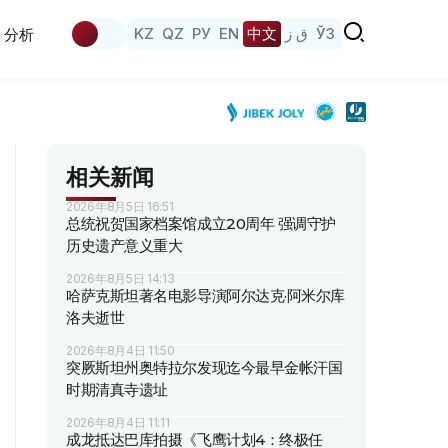
KZ
QZ
РУ
EN
中文
ق ز
ЎЗ
分析
相关新闻
2026年8月5日 16:51
总统祝贺国家档案馆成立20周年 强调守护
历史遗产意义重大
2026年8月5日 14:13
哈萨克斯坦著名电影导演阿尔达克·阿米尔库
洛夫逝世
2026年8月4日 11:50
突厥斯坦州奥特拉尔发现迄今最早金帐汗国
时期清真寺遗址
2026年8月4日 11:11
成龙抵达巴库拍摄《飞鹰计划4：终极任