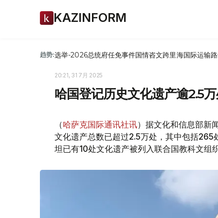
KAZINFORM
选举-2026
总统府
任免
事件
国情咨文
跨里海国际运输路
趋势:
20:21, 31 7月 2025
哈国登记历史文化遗产逾2.5
（
哈萨克国际通讯社讯
）据文化和信息部新闻
文化遗产总数已超过2.5万处，其中包括26
坦已有10处文化遗产被列入联合国教科文组