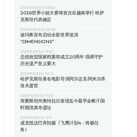
2026年8月6日 09:54
2026世界小姐大赛将首次在越南举行 哈萨
克斯坦代表确定
2026年8月6日 08:30
迪玛希宣布启动全新世界巡演
“DiMENSIONS”
2026年8月5日 16:51
总统祝贺国家档案馆成立20周年 强调守护
历史遗产意义重大
2026年8月5日 14:13
哈萨克斯坦著名电影导演阿尔达克·阿米尔库
洛夫逝世
2026年8月4日 11:50
突厥斯坦州奥特拉尔发现迄今最早金帐汗国
时期清真寺遗址
2026年8月4日 11:11
成龙抵达巴库拍摄《飞鹰计划4：终极任
务》