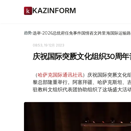
KAZINFORM
选举-2026
总统府
任免
事件
国情咨文
跨里海国际运输路
趋势:
08:53, 19 12月 2023
庆祝国际突厥文化组织30周
（
哈萨克国际通讯社讯
）庆祝国际突厥文化
黎总部隆重举行。阿塞拜疆、哈萨克斯坦、
驻教科文组织代表团协助组织了这场盛大活