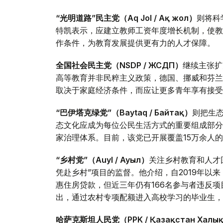
“光明道路”民主党（Aq Jol / Ақ жол）
则将科
特凯表示，应建立教师工资年度增长机制，使教
作条件，为教育发展提供更有力的人才保障。
全国社会民主党（NSDP / ЖСДП）
继续主张扩
高等教育并非民粹主义政策，德国、挪威和芬兰
取决于家庭经济条件，而应让更多青年享有接受
“巴伊塔克绿党”（Baytaq / Байтақ）
则把生
态文化应成为每位公民生活方式的重要组成部分
家治理体系。目前，该党已开展覆盖15万余人
“乡村党”（Auyl / Ауыл）
关注乡村教育和人才
凭赴乡村”项目的监督。他介绍，自2019年以来
惠住房贷款，但近三年仍有166名参与者违反
出，通过农村专项配额进入高校学习的毕业生，
哈萨克斯坦人民党（PPK / Қазақстан Халық