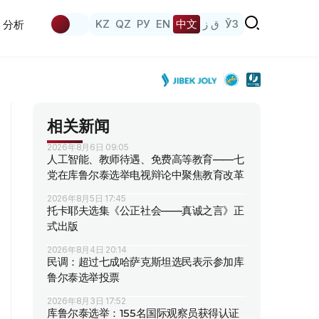
KZ
QZ
РУ
EN
中文
ق ز
ЎЗ
分析
相关新闻
2026年8月6日 09:05
人工智能、教师待遇、免费高等教育——七
党在库鲁尔泰选举电视辩论中聚焦教育改革
2026年8月5日 17:45
托卡耶夫选集《公正社会——真诚之言》正
式出版
2026年8月4日 20:14
民调：超过七成哈萨克斯坦选民表示参加库
鲁尔泰选举投票
2026年8月3日 17:52
库鲁尔泰选举：155名国际观察员获得认证