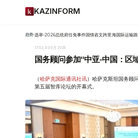
KAZINFORM
选举-2026
总统府
任免
事件
国情咨文
跨里海国际运输路
趋势:
17:52, 03 6月 2025
国务顾问参加“中亚-中国：区
（
哈萨克国际通讯社讯
）哈萨克斯坦国务顾问
第五届智库论坛的开幕式。