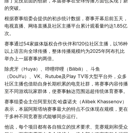
除了竞技层面的创新，本届赛事在全球传播方面也实现了新
的突破。
根据赛事组委会提供的初步统计数据，赛事开幕后前五天，
电视直播、网络直播及社区主播平台累计观看量约达1.85亿
次。
赛事通过54家媒体版权合作伙伴和120位社区主播，以16种
以上语言向全球传播，整体传播规模约为2025年阿布扎比
举办上一届赛事的两倍。
除虎牙（Huya）、哔哩哔哩（Bilibili）、斗鱼
（DouYu）、VK、Rutube及Play TV等大型平台外，众多
社区主播也借助自身长期积累的电竞社群，将赛事内容传播
至不同游戏玩家群体，使赛事触达范围远超传统体育赛事。
赛事组委会主任阿里别克·哈森诺夫（Alibek Khassenov）
表示，本届阿斯塔纳赛事最大的特点不仅体现在规模，更在
于多种不同竞赛形式能够同步运行。
他说，每个项目都有各自独立的技术要求、竞赛规则和受众