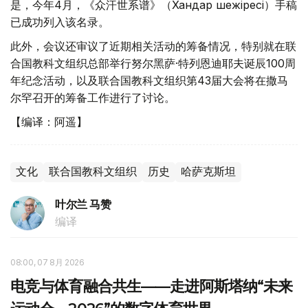
是，今年4月，《众汗世系谱》（Хандар шежіресі）手稿
已成功列入该名录。
此外，会议还审议了近期相关活动的筹备情况，特别就在联
合国教科文组织总部举行努尔黑萨·特列恩迪耶夫诞辰100周
年纪念活动，以及联合国教科文组织第43届大会将在撒马
尔罕召开的筹备工作进行了讨论。
【编译：阿遥】
文化
联合国教科文组织
历史
哈萨克斯坦
叶尔兰 马赞
编译
08:00, 07 8月 2026
电竞与体育融合共生——走进阿斯塔纳“未来