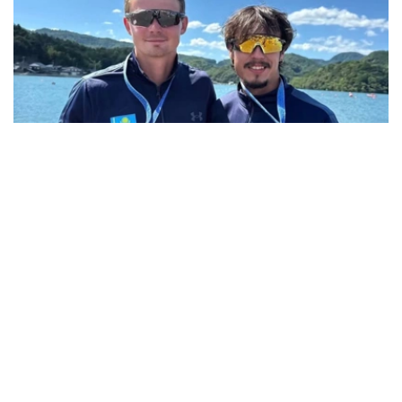
Photo credit: NOC RK
首个比赛日，哈萨克斯坦运动员摘得两枚金牌。
基里尔·图巴耶夫在男子3400米皮艇比赛中夺冠，而另一名
哈萨克斯坦选手波拉特·托热别科夫在男子3400米赛艇比赛
中获得金牌。