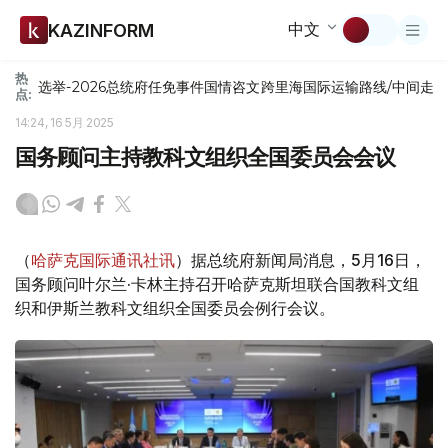
中文
KAZINFORM
热
选举-2026
总统府
任免
事件
国情咨文
跨里海国际运输路线/中间走
点:
14:24, 16 5月 2025
国务顾问主持教科文组织全国委员会会议
（
哈萨克国际通讯社讯
）据总统府新闻局消息，5月16日，
国务顾问叶尔兰·卡林主持召开哈萨克斯坦联合国教科文组
织和伊斯兰教科文组织全国委员会例行会议。