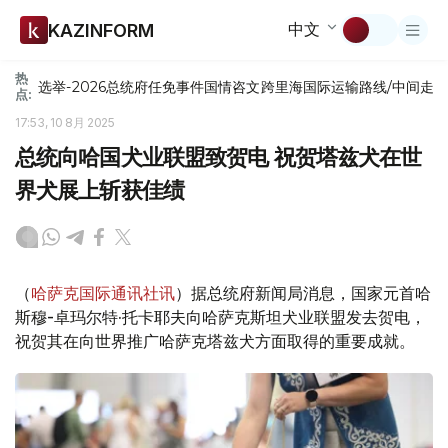
中文
KAZINFORM
热
选举-2026
总统府
任免
事件
国情咨文
跨里海国际运输路线/中间走
点:
17:53, 10 8月 2025
总统向哈国犬业联盟致贺电 祝贺塔兹犬在世
界犬展上斩获佳绩
（
哈萨克国际通讯社讯
）据总统府新闻局消息，国家元首哈
斯穆-卓玛尔特·托卡耶夫向哈萨克斯坦犬业联盟发去贺电，
祝贺其在向世界推广哈萨克塔兹犬方面取得的重要成就。