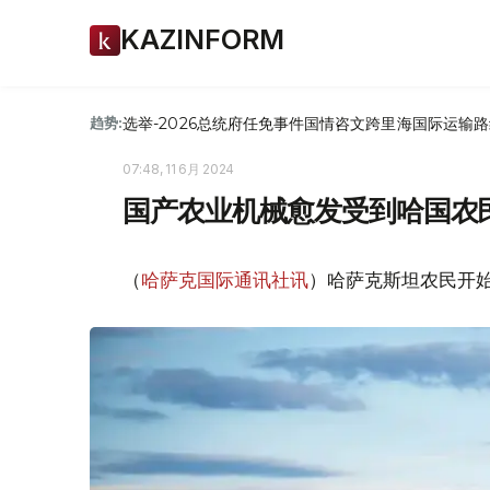
KAZINFORM
选举-2026
总统府
任免
事件
国情咨文
跨里海国际运输路
趋势:
07:48, 11 6月 2024
国产农业机械愈发受到哈国农
（
哈萨克国际通讯社讯
）哈萨克斯坦农民开