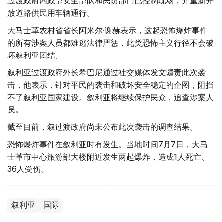
过渡政府内政部安全部队和民防部门已控制现场，并重新开
放道路供民用车辆通行。
大马士革农村省省长阿米尔·谢赫表示，这起恐怖爆炸事件
的所有涉案人员都难逃法律严惩，此类恐怖主义行径不会破
坏叙利亚团结。
叙利亚过渡政府外长希巴尼通过社交媒体发文谴责此次袭
击，他表示，针对平民的袭击和破坏安全稳定的企图，阻挡
不了叙利亚国家建设。叙利亚将继续保护民众，追查涉案人
员。
截至目前，叙过渡政府尚未公布此次袭击的调查结果。
恐怖爆炸事件在叙利亚时有发生。当地时间7月7日，大马
士革市中心旅游部大楼附近发生两起爆炸，造成1人死亡、
36人受伤。
叙利亚
国际