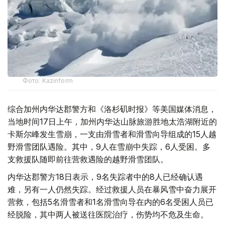
Фото: Kazinform
综合加州内华达郡警方和《洛杉矶时报》等美国媒体消息，
当地时间17日上午，加州内华达山脉旅游胜地太浩湖附近的
卡斯尔峰发生雪崩，一支由滑雪者和滑雪向导组成的15人越
野滑雪团队遇险。其中，9人在雪崩中失踪，6人受困。多
支救援队随即前往营救遇险的越野滑雪团队。
内华达郡警方18日表示，9名失踪者中的8人已经确认遇
难，另有一人仍然失踪。经过救援人员在暴风雪中奋力展开
营救，包括5名滑雪者和1名滑雪向导在内的6名受困人员已
经脱险，其中两人被送往医院治疗，伤势均不危及生命。