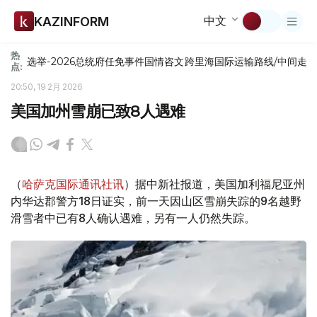
中文
KAZINFORM
热
选举-2026
总统府
任免
事件
国情咨文
跨里海国际运输路线/中间走
点:
20:50, 19 2月 2026
美国加州雪崩已致8人遇难
（
哈萨克国际通讯社讯
）据中新社报道，美国加利福尼亚州
内华达郡警方18日证实，前一天因山区雪崩失踪的9名越野
滑雪者中已有8人确认遇难，另有一人仍然失踪。