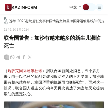
中文
KAZINFORM
热
选举-2026
总统府
任免
事件
国情咨文
跨里海国际运输路线/中间走
点:
22:46, 20 3月 2024
联合国警告：加沙有越来越多的新生儿濒临
死亡
（
哈萨克国际通讯社讯
）据联合国新闻处消息，五个多月
来，由于以色列的猛烈轰炸和援助准入的不断受阻，加沙地
带有越来越多的儿童因严重的饥饿而“濒临死亡”。面对这一
状况，联合国人道主义机构今天再次表达了为当地民众提供
帮助的坚定决心。