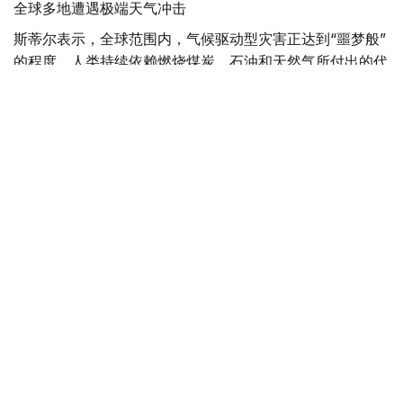
全球多地遭遇极端天气冲击
斯蒂尔表示，全球范围内，气候驱动型灾害正达到“噩梦般”
的程度，人类持续依赖燃烧煤炭、石油和天然气所付出的代
价不断攀升。
他说，法国、西班牙及欧洲其他地区近期发生创纪录山火。
在此之前，当地经历了导致大范围干旱的严重热浪，山火迫
使大批民众撤离，并对地区和国家经济造成严重影响。随着
新一轮高温预计再次来袭，气候危机造成的人员伤亡和经济
损失已达到国家紧急状态的水平。
斯蒂尔还指出，北非部分地区气温接近49摄氏度，对民众
生命和生计构成严重威胁，并给医院和电力系统带来巨大压
力；智利发生致命风暴，造成房屋损毁和人员死亡；日本持
续刷新高温纪录，目前正经历有记录以来持续时间最长的
40摄氏度高温天气。
全球变暖加剧极端天气
斯蒂尔表示，在地球持续快速变暖的背景下，人类向清洁能