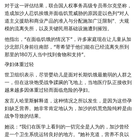
对于这一评估结果，联合国人权事务高级专员蒂尔克坚称，
造成加沙人忍饥挨饿并面临饥荒威胁的原因是以色列“对人
道主义援助和商业产品的准入与分配施加广泛限制”、大规
模的流离失所，以及关键民用基础设施遭到摧毁。
他指出，“在面临饥饿的情况下”，许多家庭现在让儿童从加
沙北部只身前往南部，“寄希望于他们能在已经流离失所到
那里的180万人当中找到食物和支持”。
孕妇体重过轻
世卫组织表示，尽管婴幼儿是面对长期饥饿最脆弱的人群之
一，但在这块饱受战争蹂躏的飞地上，当地医疗队正接收到
越来越多因体重过轻而面临危险的孕妇。
发言人哈里斯解释道，这种情况之所以发生，是因为这些孕
妇缺乏营养。她非常肯定地认为，加沙的饥荒危险纯粹是由
战争导致的结果。
她说：“我们在医学上看到的一切完全是人为的，加沙曾经
是一个卫生系统运转良好的地方。”她补充道，营养不良以