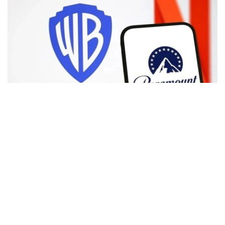
Фото: Аnadolu
根据路透社报道，英国政府表示，在派拉蒙强化了对节目编
排和新闻供给的保证后，政府将不对该交易进行干预。
此前，尽管该交易已获美国和中国等多地监管机构的批准，
但英国政府曾在6月份表示，倾向于对该交易进行干预，并
可能对其发起公共利益调查。
政府指出，派拉蒙天舞首席执行官埃里森（David Ellison）