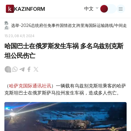
中文
KAZINFORM
热
选举-2026
总统府
任免
事件
国情咨文
跨里海国际运输路线/中间走
点:
15:23, 08 4月 2024
哈国巴士在俄罗斯发生车祸 多名乌兹别克斯
坦公民伤亡
（
哈萨克国际通讯社讯
）一辆载有乌兹别克斯坦乘客的哈萨
克斯坦巴士在俄罗斯萨马拉州发生车祸，造成多人伤亡。