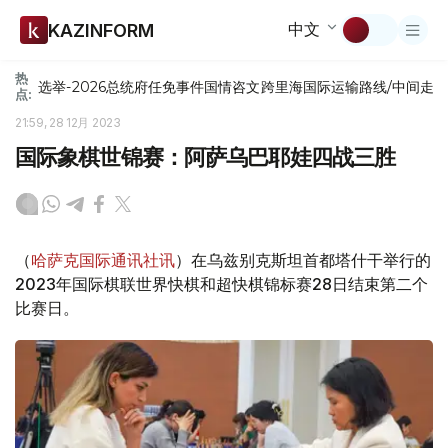
中文
KAZINFORM
热
选举-2026
总统府
任免
事件
国情咨文
跨里海国际运输路线/中间走
点:
21:59, 28 12月 2023
国际象棋世锦赛：阿萨乌巴耶娃四战三胜
（
哈萨克国际通讯社讯
）在乌兹别克斯坦首都塔什干举行的
2023年国际棋联世界快棋和超快棋锦标赛28日结束第二个
比赛日。