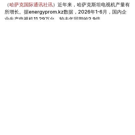
（
哈萨克国际通讯社讯
）近年来，哈萨克斯坦电视机产量有
所增长。据energyprom.kz数据，2026年1-6月，国内企
业生产电视机11.29万台，较去年同期的2.9倍。
Фото: Мақсат Шағырбаев / Kazinform
数据显示，这是自2015年以来上半年最高的产量数据。然
而，目前的产量仍远低于十年前的历史最高水平。例如，