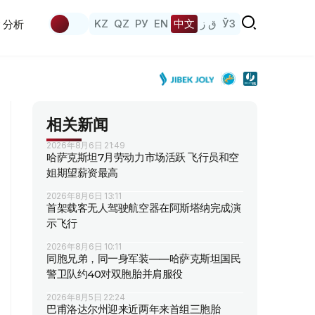
KZ
QZ
РУ
EN
中文
ق ز
ЎЗ
分析
相关新闻
2026年8月6日 21:49
哈萨克斯坦7月劳动力市场活跃 飞行员和空
姐期望薪资最高
2026年8月6日 13:11
首架载客无人驾驶航空器在阿斯塔纳完成演
示飞行
2026年8月6日 10:11
同胞兄弟，同一身军装——哈萨克斯坦国民
警卫队约40对双胞胎并肩服役
2026年8月5日 22:24
巴甫洛达尔州迎来近两年来首组三胞胎