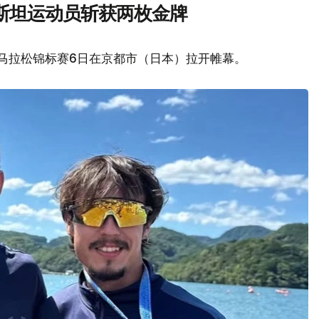
斯坦运动员斩获两枚金牌
艇马拉松锦标赛6日在京都市（日本）拉开帷幕。